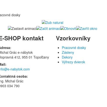
acovné dosky
E-SHOP kontakt
Vzorkovníky
Adresa:
Pracovné dosky
Michal Grác e-nábytok
Zásteny
Dopravná 412, 955 01 Topoľčany
Dekory
Výfrezy dvierok
Mail:
info@e-nabytok.com
Kontaktná osoba:
Ing. Michal Grác
0903 034 790