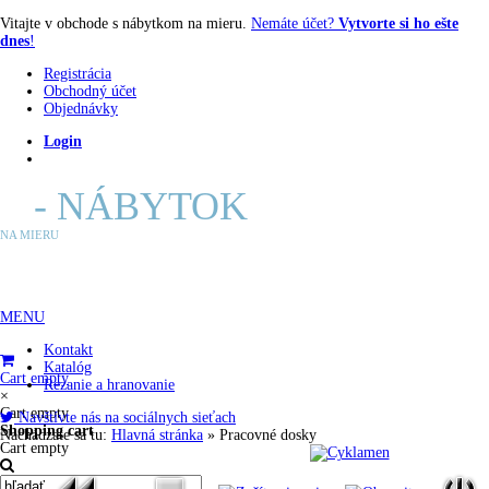
Vitajte v obchode s nábytkom na mieru.
Nemáte účet?
Vytvorte si ho ešte
dnes
!
Registrácia
Obchodný účet
Objednávky
Login
E
- NÁBYTOK
NA MIERU
MENU
Kontakt
Katalóg
Cart empty
Rezanie a hranovanie
×
Cart empty
Navštívte nás na sociálnych sieťach
Shopping cart
Nachádzate sa tu:
Hlavná stránka
»
Pracovné dosky
Cart empty