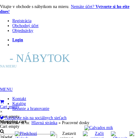
Vitajte v obchode s nábytkom na mieru.
Nemáte účet?
Vytvorte si ho ešte
dnes
!
Registrácia
Obchodný účet
Objednávky
Login
E
- NÁBYTOK
NA MIERU
MENU
Kontakt
Katalóg
Cart empty
Rezanie a hranovanie
×
Cart empty
Navštívte nás na sociálnych sieťach
Shopping cart
Nachádzate sa tu:
Hlavná stránka
»
Pracovné dosky
Cart empty