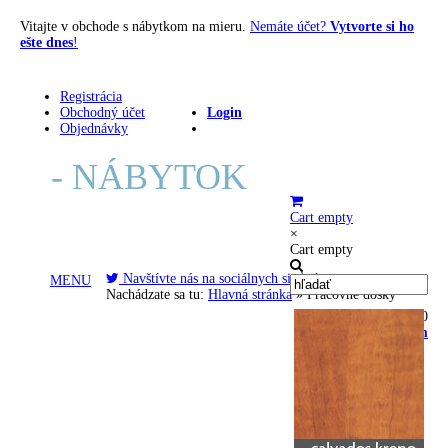
Vitajte v obchode s nábytkom na mieru.
Nemáte účet?
Vytvorte si ho
ešte dnes
!
Registrácia
Obchodný účet
Login
Objednávky
E
- NÁBYTOK
Cart empty
×
Cart empty
Navštívte nás na sociálnych sieťach
MENU
Nachádzate sa tu:
Hlavná stránka
»
Pracovné dosky
Volajte: 0903 034 790
info@e-nabytok.com