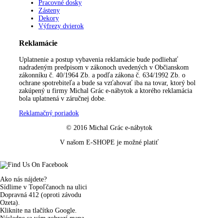
Pracovné dosky
Zásteny
Dekory
Výfrezy dvierok
Reklamácie
Uplatnenie a postup vybavenia reklamácie bude podliehať
nadradeným predpisom v zákonoch uvedených v Občianskom
zákonníku č. 40/1964 Zb. a podľa zákona č. 634/1992 Zb. o
ochrane spotrebiteľa a bude sa vzťahovať iba na tovar, ktorý bol
zakúpený u firmy Michal Grác e-nábytok a ktorého reklamácia
bola uplatnená v záručnej dobe.
Reklamačný poriadok
© 2016 Michal Grác e-nábytok
V našom E-SHOPE je možné platiť
Ako nás nájdete?
Sídlime v Topoľčanoch na ulici
Dopravná 412 (oproti závodu
Ozeta).
Kliknite na tlačítko Google.