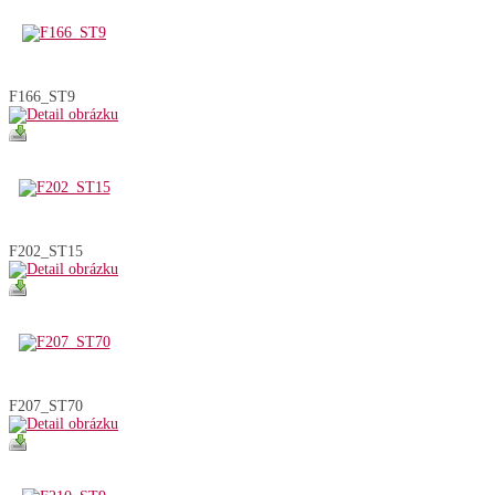
F166_ST9
F202_ST15
F207_ST70