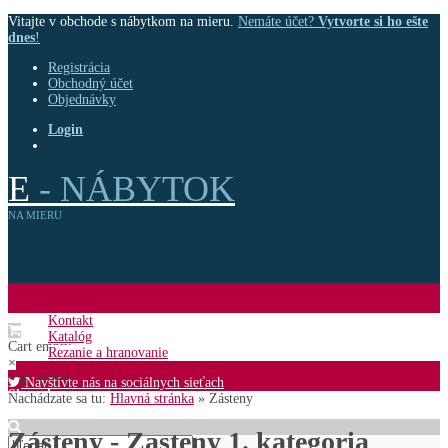
Vitajte v obchode s nábytkom na mieru.
Nemáte účet?
Vytvorte si ho ešte
dnes
!
Registrácia
Obchodný účet
Objednávky
Login
E
- NÁBYTOK
NA MIERU
MENU
Kontakt
Katalóg
Cart empty
Rezanie a hranovanie
×
Cart empty
Navštívte nás na sociálnych sieťach
Shopping cart
Nachádzate sa tu:
Hlavná stránka
»
Zásteny
Cart empty
Zásteny - Zasteny 1. kategoria