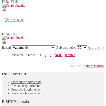
F238_ST15
F274_ST9
Řazení
Zobrazit počet
Strana 1 z 3
Začiatok
Predch.
1
2
3
Nasl.
Koniec
Powered by
Phoca Gallery
INFORMÁCIE
Obchodné podmienky
Reklamačný poriadok
Prepravné podmienky
Rezanie a hranovanie
E-SHOP kontakt