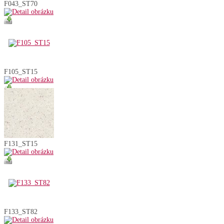
F043_ST70
F105_ST15
F131_ST15
F133_ST82