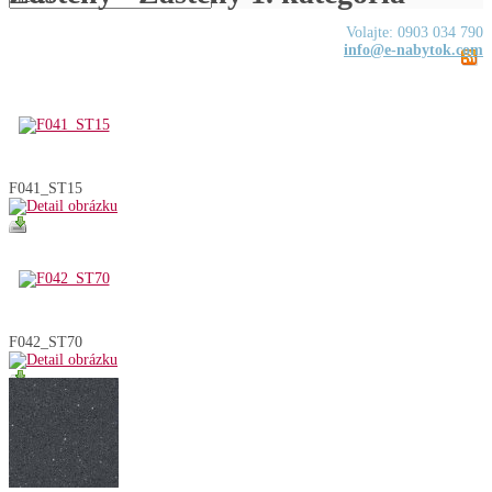
Volajte: 0903 034 790
info@e-nabytok.com
F041_ST15
F042_ST70