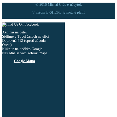
© 2016 Michal Grác e-nábytok
V našom E-SHOPE je možné platiť
Ako nás nájdete?
Sídlime v Topoľčanoch na ulici
Dopravná 412 (oproti závodu
Ozeta).
Kliknite na tlačítko Google.
Následne sa vám zobrazí mapa.
Google Mapa