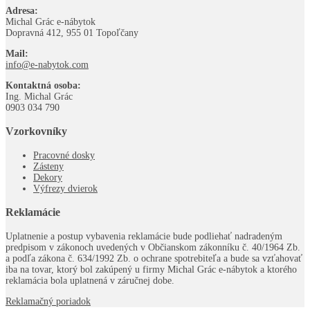
Adresa:
Michal Grác e-nábytok
Dopravná 412, 955 01 Topoľčany
Mail:
info@e-nabytok.com
Kontaktná osoba:
Ing. Michal Grác
0903 034 790
Vzorkovníky
Pracovné dosky
Zásteny
Dekory
Výfrezy dvierok
Reklamácie
Uplatnenie a postup vybavenia reklamácie bude podliehať nadradeným
predpisom v zákonoch uvedených v Občianskom zákonníku č. 40/1964 Zb.
a podľa zákona č. 634/1992 Zb. o ochrane spotrebiteľa a bude sa vzťahovať
iba na tovar, ktorý bol zakúpený u firmy Michal Grác e-nábytok a ktorého
reklamácia bola uplatnená v záručnej dobe.
Reklamačný poriadok